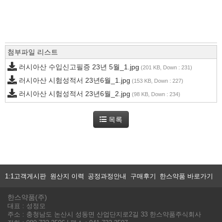
첨부파일 리스트
러시아산 수입신고필증 23년 5월_1.jpg
(201 KB, Down : 231)
러시아산 시험성적서 23년6월_1.jpg
(153 KB, Down : 227)
러시아산 시험성적서 23년6월_2.jpg
(98 KB, Down : 234)
목록
1:1고객게시판
원산지 이력
공정과정안내
구매후기
한스약품 바로가기
한스약품(주)
대표 : 성정모
주소 : 충청남도 논산시 성동면 산업단지로2길 33 한스약품주식회사