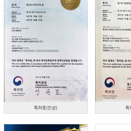
특허증(인삼)
특